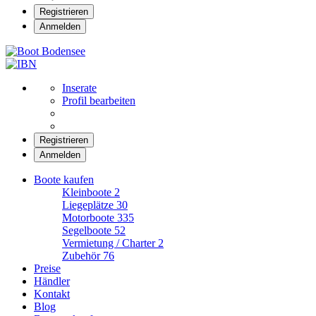
Registrieren
Anmelden
Boot Bodensee
Inserate
Profil bearbeiten
Registrieren
Anmelden
Boote kaufen
Kleinboote
2
Liegeplätze
30
Motorboote
335
Segelboote
52
Vermietung / Charter
2
Zubehör
76
Preise
Händler
Kontakt
Blog