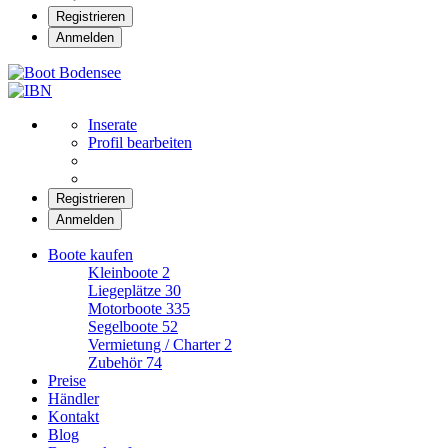
Registrieren
Anmelden
Boot Bodensee
Inserate
Profil bearbeiten
Registrieren
Anmelden
Boote kaufen
Kleinboote
2
Liegeplätze
30
Motorboote
335
Segelboote
52
Vermietung / Charter
2
Zubehör
74
Preise
Händler
Kontakt
Blog