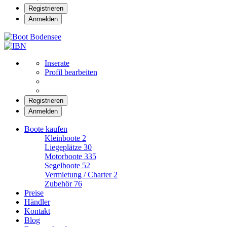
Registrieren
Anmelden
Boot Bodensee
Inserate
Profil bearbeiten
Registrieren
Anmelden
Boote kaufen
Kleinboote
2
Liegeplätze
30
Motorboote
335
Segelboote
52
Vermietung / Charter
2
Zubehör
76
Preise
Händler
Kontakt
Blog