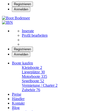
Registrieren
Anmelden
Boot Bodensee
Inserate
Profil bearbeiten
Registrieren
Anmelden
Boote kaufen
Kleinboote
2
Liegeplätze
30
Motorboote
335
Segelboote
52
Vermietung / Charter
2
Zubehör
76
Preise
Händler
Kontakt
Blog