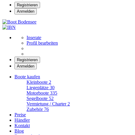
Registrieren
Anmelden
Boot Bodensee
Inserate
Profil bearbeiten
Registrieren
Anmelden
Boote kaufen
Kleinboote
2
Liegeplätze
30
Motorboote
335
Segelboote
52
Vermietung / Charter
2
Zubehör
76
Preise
Händler
Kontakt
Blog