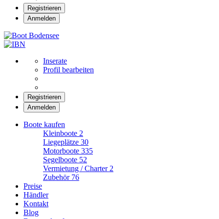
Registrieren
Anmelden
Boot Bodensee
Inserate
Profil bearbeiten
Registrieren
Anmelden
Boote kaufen
Kleinboote
2
Liegeplätze
30
Motorboote
335
Segelboote
52
Vermietung / Charter
2
Zubehör
76
Preise
Händler
Kontakt
Blog