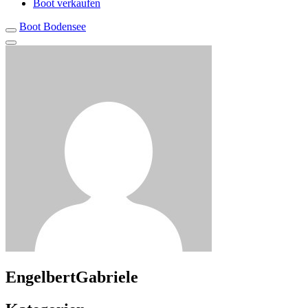
Boot verkaufen
Boot Bodensee
EngelbertGabriele