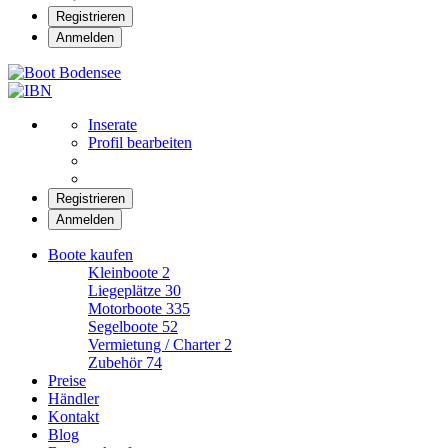
Registrieren
Anmelden
Boot Bodensee
Inserate
Profil bearbeiten
Registrieren
Anmelden
Boote kaufen
Kleinboote
2
Liegeplätze
30
Motorboote
335
Segelboote
52
Vermietung / Charter
2
Zubehör
74
Preise
Händler
Kontakt
Blog