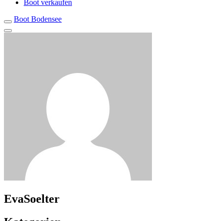
Boot verkaufen
Boot Bodensee
EvaSoelter