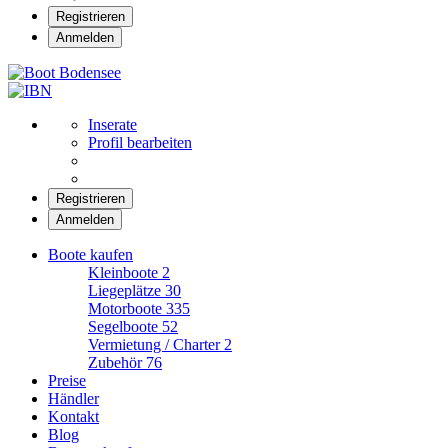
Registrieren
Anmelden
Boot Bodensee
Inserate
Profil bearbeiten
Registrieren
Anmelden
Boote kaufen
Kleinboote
2
Liegeplätze
30
Motorboote
335
Segelboote
52
Vermietung / Charter
2
Zubehör
76
Preise
Händler
Kontakt
Blog