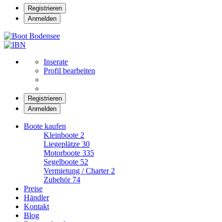
Registrieren
Anmelden
Boot Bodensee
Inserate
Profil bearbeiten
Registrieren
Anmelden
Boote kaufen
Kleinboote
2
Liegeplätze
30
Motorboote
335
Segelboote
52
Vermietung / Charter
2
Zubehör
74
Preise
Händler
Kontakt
Blog