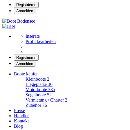
Registrieren
Anmelden
Boot Bodensee
Inserate
Profil bearbeiten
Registrieren
Anmelden
Boote kaufen
Kleinboote
2
Liegeplätze
30
Motorboote
335
Segelboote
52
Vermietung / Charter
2
Zubehör
76
Preise
Händler
Kontakt
Blog