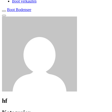
Boot verkaufen
Boot Bodensee
hf