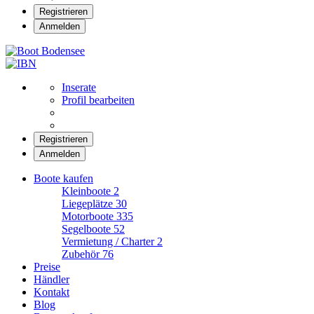
Registrieren
Anmelden
Boot Bodensee
Inserate
Profil bearbeiten
Registrieren
Anmelden
Boote kaufen
Kleinboote
2
Liegeplätze
30
Motorboote
335
Segelboote
52
Vermietung / Charter
2
Zubehör
76
Preise
Händler
Kontakt
Blog