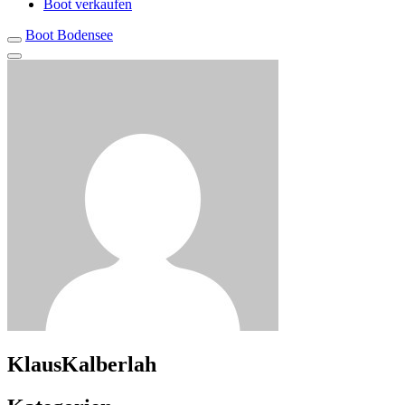
Boot verkaufen
Boot Bodensee
KlausKalberlah