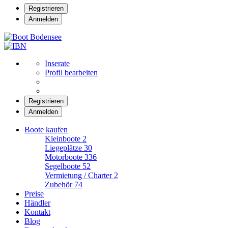
Registrieren
Anmelden
Boot Bodensee
Inserate
Profil bearbeiten
Registrieren
Anmelden
Boote kaufen
Kleinboote
2
Liegeplätze
30
Motorboote
336
Segelboote
52
Vermietung / Charter
2
Zubehör
74
Preise
Händler
Kontakt
Blog