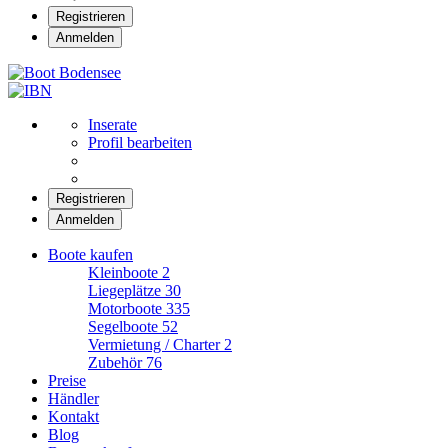
Registrieren
Anmelden
Boot Bodensee
Inserate
Profil bearbeiten
Registrieren
Anmelden
Boote kaufen
Kleinboote
2
Liegeplätze
30
Motorboote
335
Segelboote
52
Vermietung / Charter
2
Zubehör
76
Preise
Händler
Kontakt
Blog