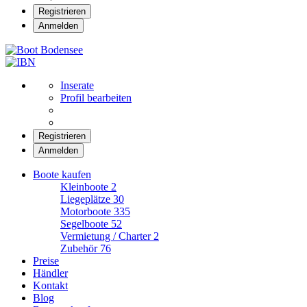
Registrieren
Anmelden
Boot Bodensee
Inserate
Profil bearbeiten
Registrieren
Anmelden
Boote kaufen
Kleinboote
2
Liegeplätze
30
Motorboote
335
Segelboote
52
Vermietung / Charter
2
Zubehör
76
Preise
Händler
Kontakt
Blog