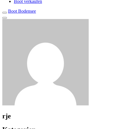
Boot verkaufen
Boot Bodensee
rje