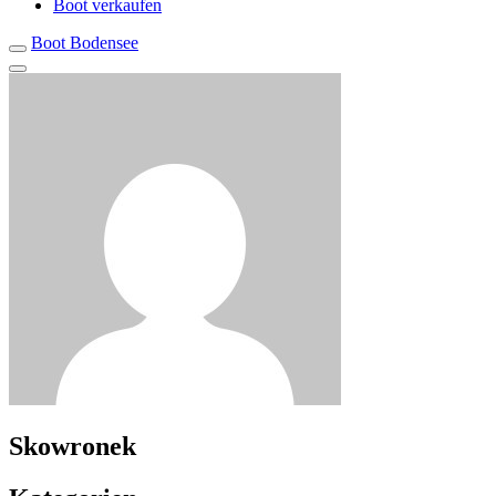
Boot verkaufen
Boot Bodensee
Skowronek