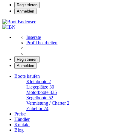
Registrieren
Anmelden
Boot Bodensee
Inserate
Profil bearbeiten
Registrieren
Anmelden
Boote kaufen
Kleinboote
2
Liegeplätze
30
Motorboote
335
Segelboote
52
Vermietung / Charter
2
Zubehör
74
Preise
Händler
Kontakt
Blog