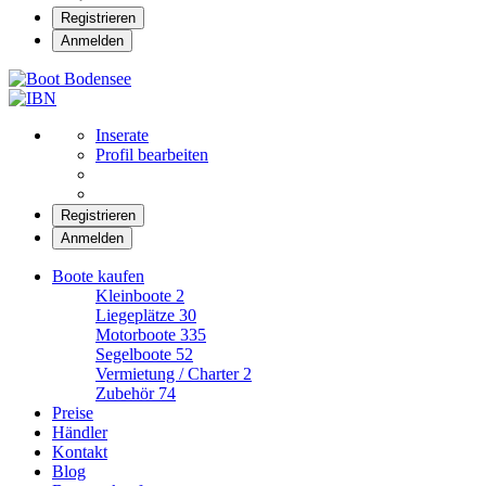
Registrieren
Anmelden
Boot Bodensee
Inserate
Profil bearbeiten
Registrieren
Anmelden
Boote kaufen
Kleinboote
2
Liegeplätze
30
Motorboote
335
Segelboote
52
Vermietung / Charter
2
Zubehör
74
Preise
Händler
Kontakt
Blog