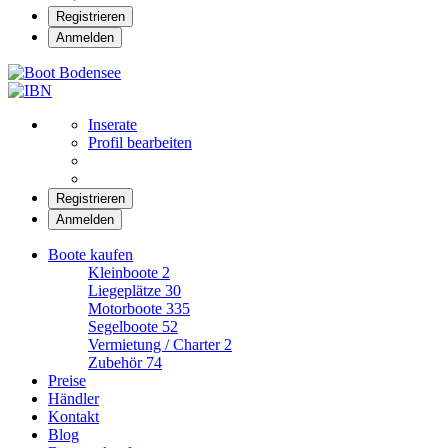
Registrieren
Anmelden
Boot Bodensee
Inserate
Profil bearbeiten
Registrieren
Anmelden
Boote kaufen
Kleinboote
2
Liegeplätze
30
Motorboote
335
Segelboote
52
Vermietung / Charter
2
Zubehör
74
Preise
Händler
Kontakt
Blog