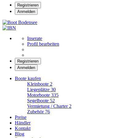
Registrieren
Anmelden
Boot Bodensee
Inserate
Profil bearbeiten
Registrieren
Anmelden
Boote kaufen
Kleinboote
2
Liegeplätze
30
Motorboote
335
Segelboote
52
Vermietung / Charter
2
Zubehör
76
Preise
Händler
Kontakt
Blog