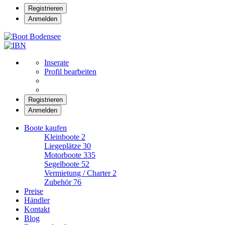
Registrieren
Anmelden
Boot Bodensee
Inserate
Profil bearbeiten
Registrieren
Anmelden
Boote kaufen
Kleinboote
2
Liegeplätze
30
Motorboote
335
Segelboote
52
Vermietung / Charter
2
Zubehör
76
Preise
Händler
Kontakt
Blog