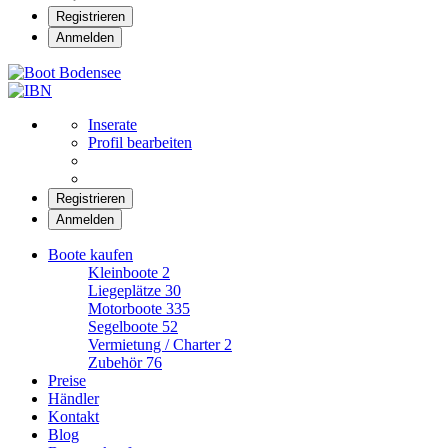
Registrieren
Anmelden
Boot Bodensee
Inserate
Profil bearbeiten
Registrieren
Anmelden
Boote kaufen
Kleinboote
2
Liegeplätze
30
Motorboote
335
Segelboote
52
Vermietung / Charter
2
Zubehör
76
Preise
Händler
Kontakt
Blog