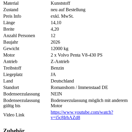
Material
Kunststoff
Zustand
neu auf Bestellung
Preis Info
exkl. MwSt.
Länge
14,10
Breite
4,20
Anzahl Personen
12
Baujahr
2026
Gewicht
12000 kg
Motor
2 x Volvo Penta V8-430 PS
Antrieb
Z-Antrieb
Treibstoff
Benzin
Liegeplatz
JA
Land
Deutschland
Standort
Romanshorn / Immenstaad DE
Bodenseezulassung
NEIN
Bodenseezulassung
Bodenseezulassung möglich mit anderem
gültig bis
Motor
https://www.youtube.com/watch?
Video Link
v=i5c8IrhAZd8
Zubehör