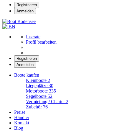
Registrieren
Anmelden
Boot Bodensee
Inserate
Profil bearbeiten
Registrieren
Anmelden
Boote kaufen
Kleinboote
2
Liegeplätze
30
Motorboote
335
Segelboote
52
Vermietung / Charter
2
Zubehör
76
Preise
Händler
Kontakt
Blog