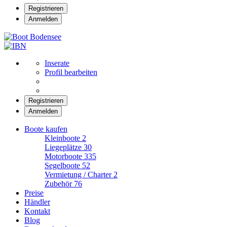
Registrieren
Anmelden
Boot Bodensee
Inserate
Profil bearbeiten
Registrieren
Anmelden
Boote kaufen
Kleinboote
2
Liegeplätze
30
Motorboote
335
Segelboote
52
Vermietung / Charter
2
Zubehör
76
Preise
Händler
Kontakt
Blog