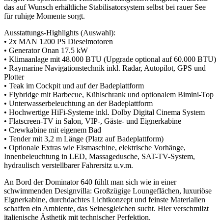
das auf Wunsch erhältliche Stabilisatorsystem selbst bei rauer See
für ruhige Momente sorgt.
Ausstattungs-Highlights (Auswahl):
• 2x MAN 1200 PS Dieselmotoren
• Generator Onan 17.5 kW
• Klimaanlage mit 48.000 BTU (Upgrade optional auf 60.000 BTU)
• Raymarine Navigationstechnik inkl. Radar, Autopilot, GPS und
Plotter
• Teak im Cockpit und auf der Badeplattform
• Flybridge mit Barbecue, Kühlschrank und optionalem Bimini-Top
• Unterwasserbeleuchtung an der Badeplattform
• Hochwertige HiFi-Systeme inkl. Dolby Digital Cinema System
• Flatscreen-TV in Salon, VIP-, Gäste- und Eignerkabine
• Crewkabine mit eigenem Bad
• Tender mit 3,2 m Länge (Platz auf Badeplattform)
• Optionale Extras wie Eismaschine, elektrische Vorhänge,
Innenbeleuchtung in LED, Massagedusche, SAT-TV-System,
hydraulisch verstellbarer Fahrersitz u.v.m.
An Bord der Dominator 640 fühlt man sich wie in einer
schwimmenden Designvilla: Großzügige Loungeflächen, luxuriöse
Eignerkabine, durchdachtes Lichtkonzept und feinste Materialien
schaffen ein Ambiente, das Seinesgleichen sucht. Hier verschmilzt
italienische Ästhetik mit technischer Perfektion.