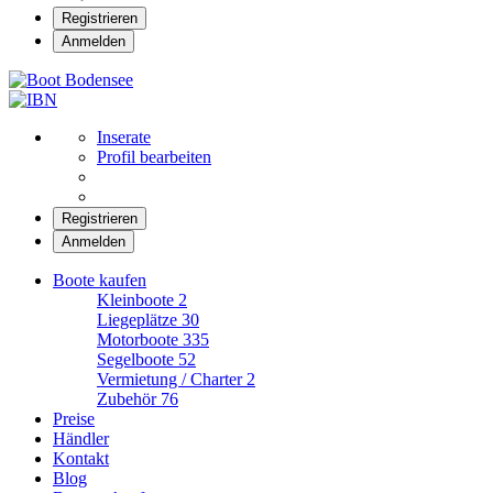
Registrieren
Anmelden
Boot Bodensee
Inserate
Profil bearbeiten
Registrieren
Anmelden
Boote kaufen
Kleinboote
2
Liegeplätze
30
Motorboote
335
Segelboote
52
Vermietung / Charter
2
Zubehör
76
Preise
Händler
Kontakt
Blog