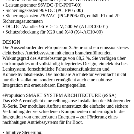
• Leistungstrenner 96VDC (PC-PP07-00)
• Sicherungskasten 96VDC (PC-PP05-00)
• Sicherungskasten 230VAC (PC-PP06-00), enthält FI und 2P
Sicherungsautomaten
• DC-DC-Wandler 96 V > 12 V, 500 W (A1-DC00-01)
• Schutzabdeckung für X20 und X40 (X4-AC10-00)
DESIGN
Die Aussenborder der ePropulsion X-Serie sind ein emissionsfreies
elektrisches Antriebssystem mit einem branchenführenden
Wirkungsgrad des Antriebsstrangs von 88,2 %. Sie verfügen über
ein kompaktes und vollständig integriertes Design, ein elektrisches
Lenksystem, fortschrittliche Fahrassistenzfunktionen und
Konnektivitätsdienste. Die modulare Architektur vereinfacht nicht
nur die Installation, sondern ermöglicht auch eine nahtlose
Integration mit erneuerbaren Energiequellen.
ePropulsion SMART SYSTEM ARCHITECTURE (eSSA)
Das eSSA ermöglicht eine reibungslose Installation der Motoren der
X-Serie. Der modulare Aufbau unterstützt die einfache und sichere
Verbindung der verschiedenen Komponenten und ermöglicht die
Integration von erneuerbaren Energien – zur Förderung eines
nachhaltigen Antriebssystems für Ihr Boot.
• Intuitive Steuerung: