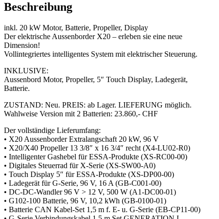
Beschreibung
inkl. 20 kW Motor, Batterie, Propeller, Display
Der elektrische Aussenborder X20 – erleben sie eine neue
Dimension!
Vollintegriertes intelligentes System mit elektrischer Steuerung.
INKLUSIVE:
Aussenbord Motor, Propeller, 5″ Touch Display, Ladegerät,
Batterie.
ZUSTAND: Neu. PREIS: ab Lager. LIEFERUNG möglich.
Wahlweise Version mit 2 Batterien: 23.860,- CHF
Der vollständige Lieferumfang:
• X20 Aussenborder Extralangschaft 20 kW, 96 V
• X20/X40 Propeller 13 3/8″ x 16 3/4″ recht (X4-LU02-R0)
• Intelligenter Gashebel für ESSA-Produkte (XS-RC00-00)
• Digitales Steuerrad für X-Serie (XS-SW00-A0)
• Touch Display 5″ für ESSA-Produkte (XS-DP00-00)
• Ladegerät für G-Serie, 96 V, 16 A (GB-C001-00)
• DC-DC-Wandler 96 V > 12 V, 500 W (A1-DC00-01)
• G102-100 Batterie, 96 V, 10,2 kWh (GB-0100-01)
• Batterie CAN Kabel-Set 1,5 m f. E- u. G-Serie (EB-CP11-00)
• G-Serie Verbindungskabel 1,5 m Set GENERATION I