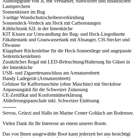
Audioupgrade von JL mit Verstärker, Subwoofer und zusätzlichen
Lautsprechern
Sonnenkissen im Bug
3-seitige Wundschutzscheibenverkleidung
Sonnendeck-Verdeck am Heck mit Carbonstangen
Kühlschrank 62L in der Innenküche
KIT Kissen zur Umwandlung der Bug- und Heck-Liegedinette
Fäkalientank und Grauwassertank mit Absauger, CH-Stecker und
Ölwanne
Klappbare Rückenlehne für die Heck-Sonnenliege und angepasste
Seitenrückenlehnen
Zusätzliches Regal mit LED-Beleuchtung/Halterung für Gläser in
der Innenküche
USB- und Zigarettenanschluss am Armaturenbrett
Handy Ladegerät (Armaturenbrett)
Gehäuse für Kaffeemaschine (ohne Maschine) mit Steckdose
Anpassungskit für die Schweizer Zulassung
CE-Zertifikat und Konformitätserklärung
Ablieferungspauschale inkl. Schweizer Einlösung
⸻
Servus, Grüezi und Hallo im Marine Center Goldach am Bodensee.
Vielen Dank für Ihr Interesse an einem unserer Boote.
Das von Ihnen ausgewählte Boot kann jederzeit bei uns besichtigt