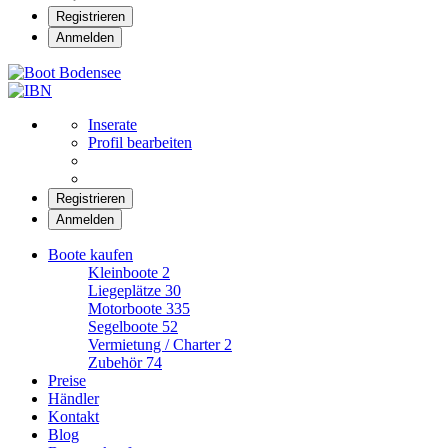
Registrieren
Anmelden
Boot Bodensee
Inserate
Profil bearbeiten
Registrieren
Anmelden
Boote kaufen
Kleinboote
2
Liegeplätze
30
Motorboote
335
Segelboote
52
Vermietung / Charter
2
Zubehör
74
Preise
Händler
Kontakt
Blog