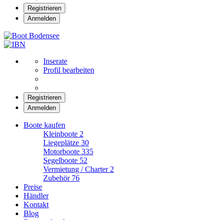
Registrieren
Anmelden
Boot Bodensee
Inserate
Profil bearbeiten
Registrieren
Anmelden
Boote kaufen
Kleinboote
2
Liegeplätze
30
Motorboote
335
Segelboote
52
Vermietung / Charter
2
Zubehör
76
Preise
Händler
Kontakt
Blog