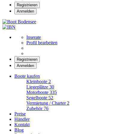
Registrieren
Anmelden
Boot Bodensee
Inserate
Profil bearbeiten
Registrieren
Anmelden
Boote kaufen
Kleinboote
2
Liegeplätze
30
Motorboote
335
Segelboote
52
Vermietung / Charter
2
Zubehör
76
Preise
Händler
Kontakt
Blog