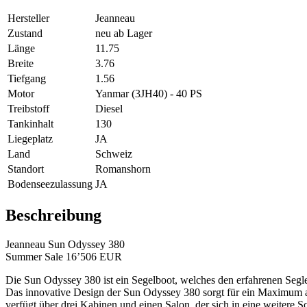
Hersteller
Jeanneau
Zustand
neu ab Lager
Länge
11.75
Breite
3.76
Tiefgang
1.56
Motor
Yanmar (3JH40) - 40 PS
Treibstoff
Diesel
Tankinhalt
130
Liegeplatz
JA
Land
Schweiz
Standort
Romanshorn
Bodenseezulassung
JA
Beschreibung
Jeanneau Sun Odyssey 380
Summer Sale 16’506 EUR
Die Sun Odyssey 380 ist ein Segelboot, welches den erfahrenen Segler s
Das innovative Design der Sun Odyssey 380 sorgt für ein Maximum an 
verfügt über drei Kabinen und einen Salon, der sich in eine weitere 