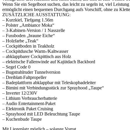
Wenn Sie ein Segelboot suchen, das leicht zu segeln ist, viel Leistung
ermöglicht einen bequemen Durchgang aufs Vorschiff, ohne zu Klette
ZUSÄTZLICHE AUSSTATTUNG:
– Kurzkiel, Tiefgang 1.56m
– Polster „Ambiance Moka“
– 3-Kabinen-Version / 1 Nasszelle
– Fussboden „braune Eiche“
– Holzfarbe „Teak“
– Cockpitboden in Teakholz
– Cockpitdusche Warm-/Kaltwasser
– abklappbarer Cockpittisch aus Holz
– elektrische Fallenwinde auf Kajütdach Backbord
– Segel Code 0
– Bugstrahlruder Tunnelversion
– Dreiblatt-Faltpropeller
– Badeplattform abklappbar mit Teleskopbadeleiter
– Bimini mit Verbindungsstück zur Sprayhood „Taupe“
– Inverter 12/230V
– Lithium Verbraucherbatterie
– Audio Entertainment-Paket
– Elektronik Paket Cruising
– Sprayhood mit LED Beleuchtung Taupe
– Kuchenbude Taupe
Mit Liegeplatz möglich – solange Vorrat