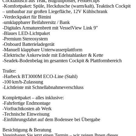
Cocktailtisch aus Teak, Bugfüllpolster, Fenderclips
-Komfortpaket: Spüle, Heckdusche (warm/kalt), Teaktisch Cockpit
– umbaubar zur großen Liegefläche, 12V Kühlschrank
-Verdeckpaket für Bimini
-umklappbarer Beifahrersitz / Bank
-Digitales Armaturenbrett mit VesselView Link 9″
-Blaues LED-Lichtpaket
-Premium Stereosystem
-Onboard Batterieladegerät
-Manuell klappbare Unterwasserplattform
-Elektrische Ankerwinde mit Edelstahlanker & Kette
-Seadek-Bodenbelag im gesamten Cockpit & Plattformbereich
Trailer:
-Harbeck BT3000M ECO-Line (Stahl)
-100 km/h-Zulassung
-Lichtleiste mit Schnellabnahmeverschluss
Komplettpaket – alles inklusive:
-Fahrfertige Endmontage
-Vorfrachtkosten ab Werk
-Technische Einweisung
-Einführungsfahrt auf dem Bodensee bei Übergabe
Besichtigung & Beratung
Vereinbaren Sie jetzt einen Termin – wir zeigen Ihnen dieses