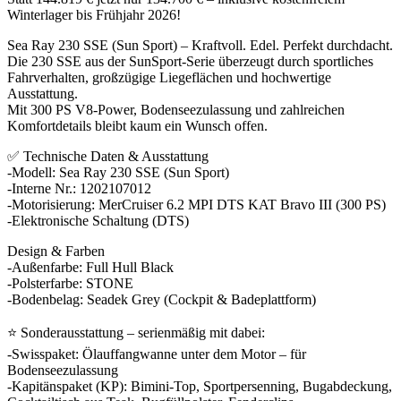
Winterlager bis Frühjahr 2026!
Sea Ray 230 SSE (Sun Sport) – Kraftvoll. Edel. Perfekt durchdacht.
Die 230 SSE aus der SunSport-Serie überzeugt durch sportliches
Fahrverhalten, großzügige Liegeflächen und hochwertige
Ausstattung.
Mit 300 PS V8-Power, Bodenseezulassung und zahlreichen
Komfortdetails bleibt kaum ein Wunsch offen.
✅ Technische Daten & Ausstattung
-Modell: Sea Ray 230 SSE (Sun Sport)
-Interne Nr.: 1202107012
-Motorisierung: MerCruiser 6.2 MPI DTS KAT Bravo III (300 PS)
-Elektronische Schaltung (DTS)
Design & Farben
-Außenfarbe: Full Hull Black
-Polsterfarbe: STONE
-Bodenbelag: Seadek Grey (Cockpit & Badeplattform)
⭐ Sonderausstattung – serienmäßig mit dabei:
-Swisspaket: Ölauffangwanne unter dem Motor – für
Bodenseezulassung
-Kapitänspaket (KP): Bimini-Top, Sportpersenning, Bugabdeckung,