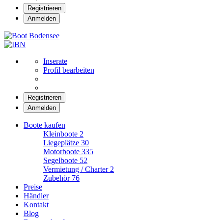
Registrieren
Anmelden
Boot Bodensee
Inserate
Profil bearbeiten
Registrieren
Anmelden
Boote kaufen
Kleinboote
2
Liegeplätze
30
Motorboote
335
Segelboote
52
Vermietung / Charter
2
Zubehör
76
Preise
Händler
Kontakt
Blog