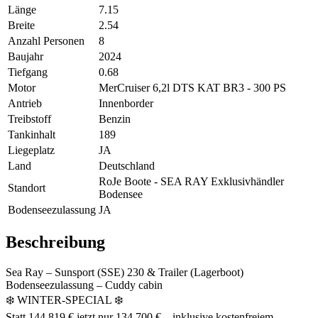
Länge
7.15
Breite
2.54
Anzahl Personen
8
Baujahr
2024
Tiefgang
0.68
Motor
MerCruiser 6,2l DTS KAT BR3 - 300 PS
Antrieb
Innenborder
Treibstoff
Benzin
Tankinhalt
189
Liegeplatz
JA
Land
Deutschland
RoJe Boote - SEA RAY Exklusivhändler
Standort
Bodensee
Bodenseezulassung
JA
Beschreibung
Sea Ray – Sunsport (SSE) 230 & Trailer (Lagerboot)
Bodenseezulassung – Cuddy cabin
❄️ WINTER-SPECIAL ❄️
Statt 144.819 € jetzt nur 134.700 € – inklusive kostenfreiem