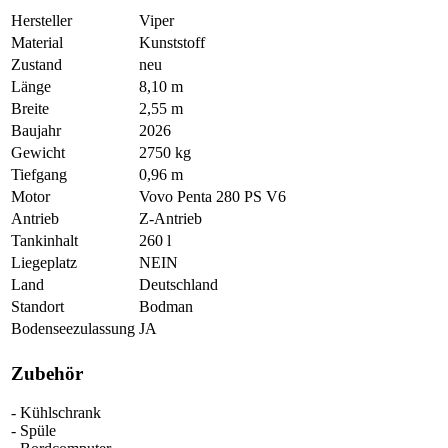
Hersteller
Viper
Material
Kunststoff
Zustand
neu
Länge
8,10 m
Breite
2,55 m
Baujahr
2026
Gewicht
2750 kg
Tiefgang
0,96 m
Motor
Vovo Penta 280 PS V6
Antrieb
Z-Antrieb
Tankinhalt
260 l
Liegeplatz
NEIN
Land
Deutschland
Standort
Bodman
Bodenseezulassung
JA
Zubehör
- Kühlschrank
- Spüle