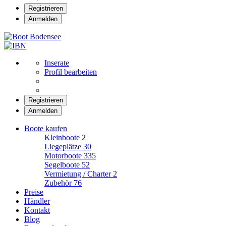
Registrieren
Anmelden
Boot Bodensee
Inserate
Profil bearbeiten
Registrieren
Anmelden
Boote kaufen
Kleinboote
2
Liegeplätze
30
Motorboote
335
Segelboote
52
Vermietung / Charter
2
Zubehör
76
Preise
Händler
Kontakt
Blog