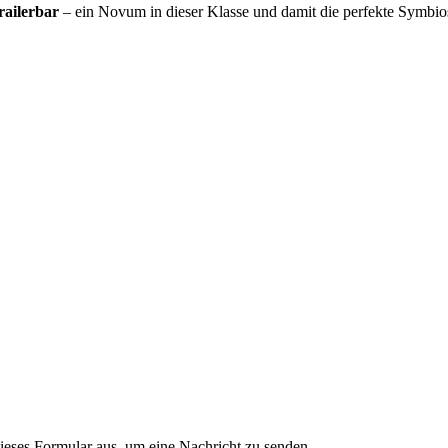
railerbar
– ein Novum in dieser Klasse und damit die perfekte Symbiose
ieses Formular aus, um eine Nachricht zu senden.