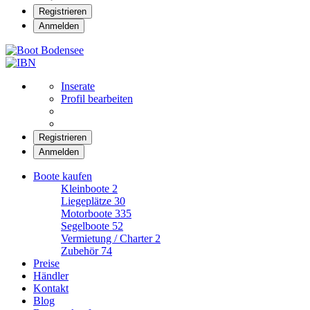
Registrieren
Anmelden
Boot Bodensee
Inserate
Profil bearbeiten
Registrieren
Anmelden
Boote kaufen
Kleinboote
2
Liegeplätze
30
Motorboote
335
Segelboote
52
Vermietung / Charter
2
Zubehör
74
Preise
Händler
Kontakt
Blog