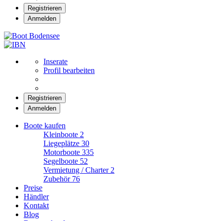
Registrieren
Anmelden
Boot Bodensee
Inserate
Profil bearbeiten
Registrieren
Anmelden
Boote kaufen
Kleinboote
2
Liegeplätze
30
Motorboote
335
Segelboote
52
Vermietung / Charter
2
Zubehör
76
Preise
Händler
Kontakt
Blog