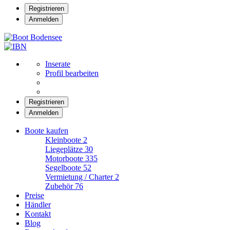
Registrieren
Anmelden
Boot Bodensee
Inserate
Profil bearbeiten
Registrieren
Anmelden
Boote kaufen
Kleinboote
2
Liegeplätze
30
Motorboote
335
Segelboote
52
Vermietung / Charter
2
Zubehör
76
Preise
Händler
Kontakt
Blog