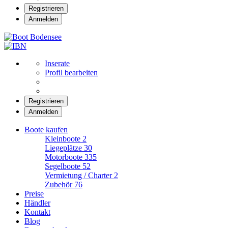
Registrieren
Anmelden
Boot Bodensee
Inserate
Profil bearbeiten
Registrieren
Anmelden
Boote kaufen
Kleinboote
2
Liegeplätze
30
Motorboote
335
Segelboote
52
Vermietung / Charter
2
Zubehör
76
Preise
Händler
Kontakt
Blog