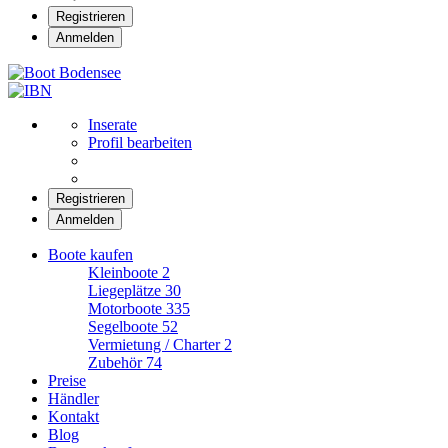
Registrieren
Anmelden
Boot Bodensee
Inserate
Profil bearbeiten
Registrieren
Anmelden
Boote kaufen
Kleinboote
2
Liegeplätze
30
Motorboote
335
Segelboote
52
Vermietung / Charter
2
Zubehör
74
Preise
Händler
Kontakt
Blog