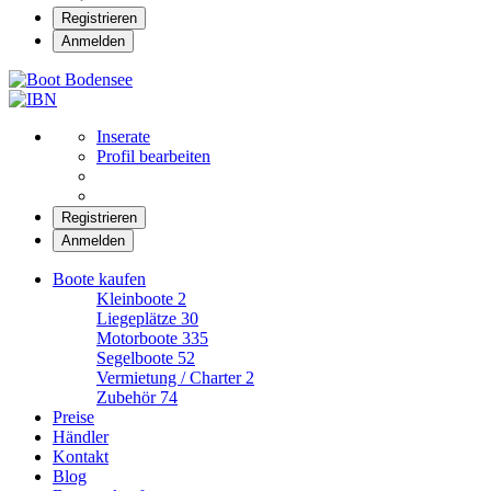
Registrieren
Anmelden
Boot Bodensee
Inserate
Profil bearbeiten
Registrieren
Anmelden
Boote kaufen
Kleinboote
2
Liegeplätze
30
Motorboote
335
Segelboote
52
Vermietung / Charter
2
Zubehör
74
Preise
Händler
Kontakt
Blog