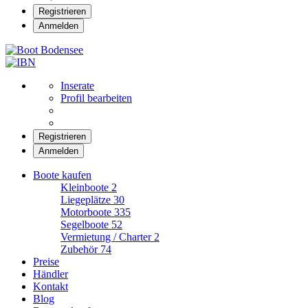
Registrieren
Anmelden
Boot Bodensee
Inserate
Profil bearbeiten
Registrieren
Anmelden
Boote kaufen
Kleinboote
2
Liegeplätze
30
Motorboote
335
Segelboote
52
Vermietung / Charter
2
Zubehör
74
Preise
Händler
Kontakt
Blog