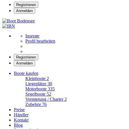
Registrieren
Anmelden
Boot Bodensee
Inserate
Profil bearbeiten
Registrieren
Anmelden
Boote kaufen
Kleinboote
2
Liegeplätze
30
Motorboote
335
Segelboote
52
Vermietung / Charter
2
Zubehör
76
Preise
Händler
Kontakt
Blog