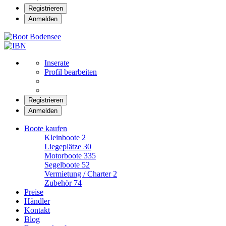
Registrieren
Anmelden
Boot Bodensee
Inserate
Profil bearbeiten
Registrieren
Anmelden
Boote kaufen
Kleinboote
2
Liegeplätze
30
Motorboote
335
Segelboote
52
Vermietung / Charter
2
Zubehör
74
Preise
Händler
Kontakt
Blog