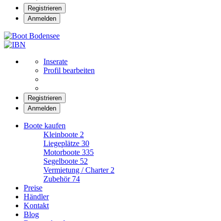
Registrieren
Anmelden
Boot Bodensee
Inserate
Profil bearbeiten
Registrieren
Anmelden
Boote kaufen
Kleinboote
2
Liegeplätze
30
Motorboote
335
Segelboote
52
Vermietung / Charter
2
Zubehör
74
Preise
Händler
Kontakt
Blog