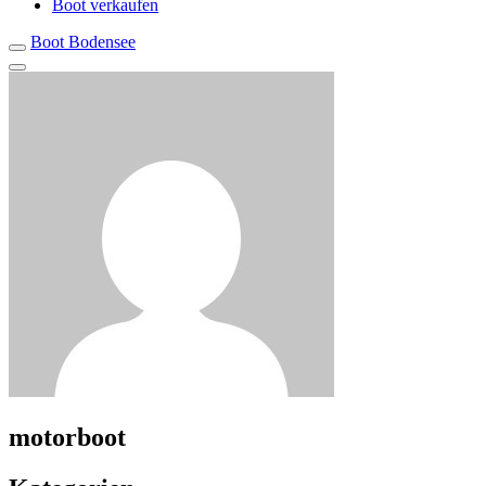
Boot verkaufen
Boot Bodensee
motorboot