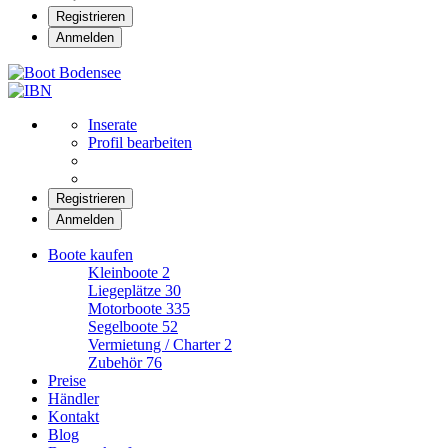
Registrieren
Anmelden
Boot Bodensee
Inserate
Profil bearbeiten
Registrieren
Anmelden
Boote kaufen
Kleinboote
2
Liegeplätze
30
Motorboote
335
Segelboote
52
Vermietung / Charter
2
Zubehör
76
Preise
Händler
Kontakt
Blog