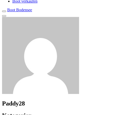
Boot verkaufen
Boot Bodensee
Paddy28