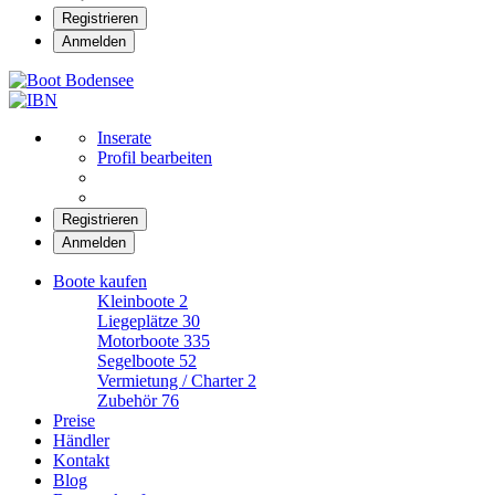
Registrieren
Anmelden
Boot Bodensee
Inserate
Profil bearbeiten
Registrieren
Anmelden
Boote kaufen
Kleinboote
2
Liegeplätze
30
Motorboote
335
Segelboote
52
Vermietung / Charter
2
Zubehör
76
Preise
Händler
Kontakt
Blog