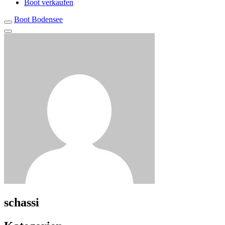
Boot verkaufen
Boot Bodensee
schassi