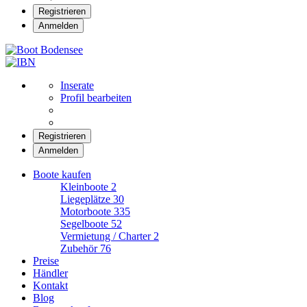
Registrieren
Anmelden
Boot Bodensee
Inserate
Profil bearbeiten
Registrieren
Anmelden
Boote kaufen
Kleinboote
2
Liegeplätze
30
Motorboote
335
Segelboote
52
Vermietung / Charter
2
Zubehör
76
Preise
Händler
Kontakt
Blog