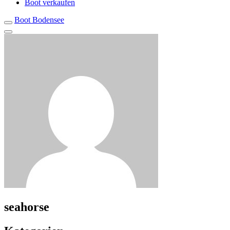
Boot verkaufen
Boot Bodensee
seahorse