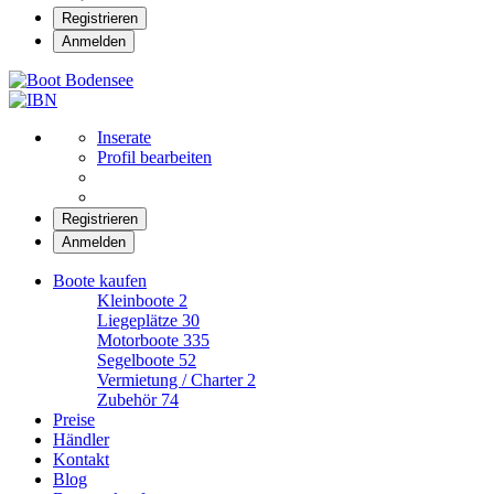
Registrieren
Anmelden
Boot Bodensee
Inserate
Profil bearbeiten
Registrieren
Anmelden
Boote kaufen
Kleinboote
2
Liegeplätze
30
Motorboote
335
Segelboote
52
Vermietung / Charter
2
Zubehör
74
Preise
Händler
Kontakt
Blog