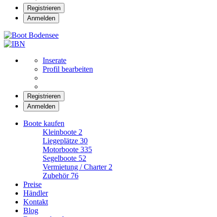
Registrieren
Anmelden
Boot Bodensee
Inserate
Profil bearbeiten
Registrieren
Anmelden
Boote kaufen
Kleinboote
2
Liegeplätze
30
Motorboote
335
Segelboote
52
Vermietung / Charter
2
Zubehör
76
Preise
Händler
Kontakt
Blog