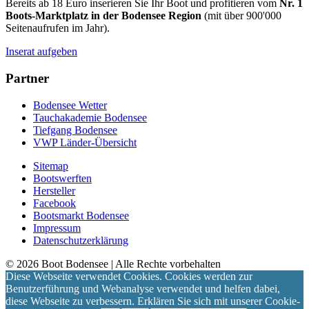
Bereits ab 18 Euro inserieren Sie Ihr Boot und profitieren vom
Nr. 1
Boots-Marktplatz in der Bodensee Region
(mit über 900'000
Seitenaufrufen im Jahr).
Inserat aufgeben
Partner
Bodensee Wetter
Tauchakademie Bodensee
Tiefgang Bodensee
VWP Länder-Übersicht
Sitemap
Bootswerften
Hersteller
Facebook
Bootsmarkt Bodensee
Impressum
Datenschutzerklärung
©
2026
Boot Bodensee
| Alle Rechte vorbehalten
Diese Webseite verwendet Cookies. Cookies werden zur
Benutzerführung und Webanalyse verwendet und helfen dabei,
diese Webseite zu verbessern. Erklären Sie sich mit unserer Cookie-