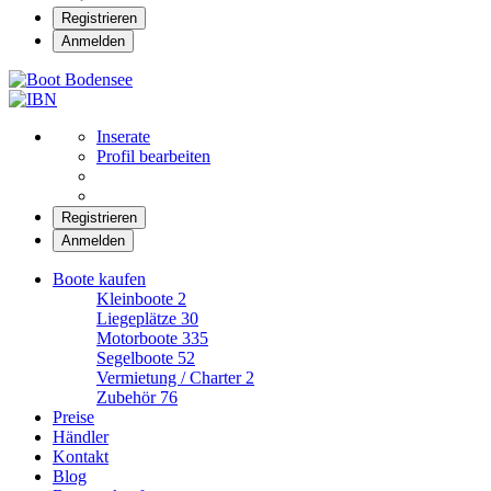
Registrieren
Anmelden
Boot Bodensee
Inserate
Profil bearbeiten
Registrieren
Anmelden
Boote kaufen
Kleinboote
2
Liegeplätze
30
Motorboote
335
Segelboote
52
Vermietung / Charter
2
Zubehör
76
Preise
Händler
Kontakt
Blog