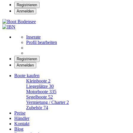
Registrieren
Anmelden
Boot Bodensee
Inserate
Profil bearbeiten
Registrieren
Anmelden
Boote kaufen
Kleinboote
2
Liegeplätze
30
Motorboote
335
Segelboote
52
Vermietung / Charter
2
Zubehör
74
Preise
Händler
Kontakt
Blog