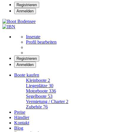
Registrieren
Anmelden
Boot Bodensee
Inserate
Profil bearbeiten
Registrieren
Anmelden
Boote kaufen
Kleinboote
2
Liegeplätze
30
Motorboote
336
Segelboote
53
Vermietung / Charter
2
Zubehör
76
Preise
Händler
Kontakt
Blog