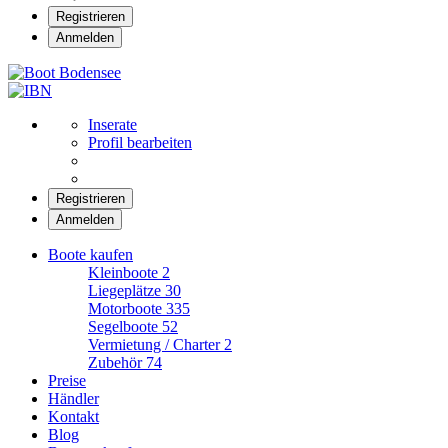
Registrieren
Anmelden
Boot Bodensee
Inserate
Profil bearbeiten
Registrieren
Anmelden
Boote kaufen
Kleinboote
2
Liegeplätze
30
Motorboote
335
Segelboote
52
Vermietung / Charter
2
Zubehör
74
Preise
Händler
Kontakt
Blog