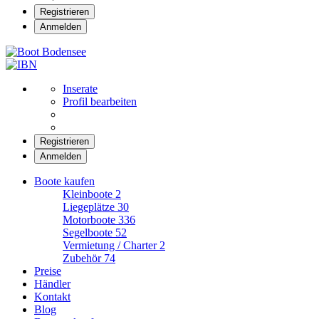
Registrieren
Anmelden
Boot Bodensee
Inserate
Profil bearbeiten
Registrieren
Anmelden
Boote kaufen
Kleinboote
2
Liegeplätze
30
Motorboote
336
Segelboote
52
Vermietung / Charter
2
Zubehör
74
Preise
Händler
Kontakt
Blog